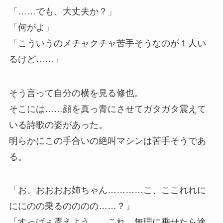
「……でも、大丈夫か？」
「何がよ」
「こういうのメチャクチャ苦手そうなのが１人い
るけど……」
そう言って自分の横を見る修也。
そこには……顔を真っ青にさせてガタガタ震えて
いる詩歌の姿があった。
明らかにこの手合いの絶叫マシンは苦手そうであ
る。
「お、おおおお姉ちゃん…………こ、ここれれに
ににのの乗るのののの……？」
「すっげぇ震えよう……これ、無理に乗せたら途