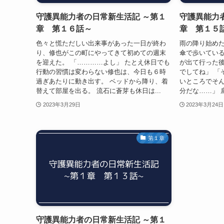
守護異能力者の日常新生活記 ～第１
守護異能力
章 第１６話～
章 第１５
色々と慌ただしい出来事があった一日が終わ
雨の降り始め
り、修也がこの町にやってきて初めての週末
傘で歩いている
を迎えた。 「…………よし」 たとえ休日でも
が出て行った
行動の習慣は変わらない修也は、今日も６時
でしてね」 「
過ぎあたりに動き出す。 ベッドから降り、着
いところでそ
替えて部屋を出る。 流石に蒼芽も休日は...
分だな……」 
2023年3月29日
2023年3月24日
第１章
守護異能力者の日常新生活記 ～第１