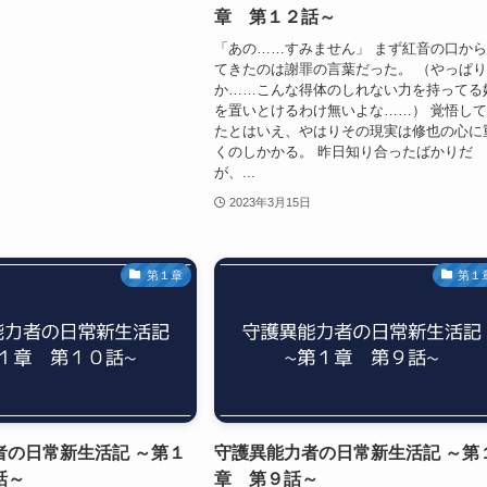
章 第１２話～
「あの……すみません」 まず紅音の口か
てきたのは謝罪の言葉だった。 （やっぱ
か……こんな得体のしれない力を持ってる
を置いとけるわけ無いよな……） 覚悟し
たとはいえ、やはりその現実は修也の心に
くのしかかる。 昨日知り合ったばかりだ
が、...
2023年3月15日
第１章
第１
者の日常新生活記 ～第１
守護異能力者の日常新生活記 ～第
話～
章 第９話～