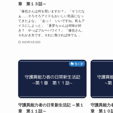
章 第１３話～
「修也さんは何を買いますか？」 「そうだな
ぁ……そろそろアイスもおいしい気温になっ
てきたよな」 「あっ！ いいですね。私もア
イスにしよっと」 「蒼芽ちゃんは何味が好
き？ やっぱブルーハワイ？」 「修也さん、
それかき氷です。それに青ければ何でも...
2023年3月18日
第１章
守護異能力者の日常新生活記 ～第１
守護異能力
章 第１１話～
章 第１０