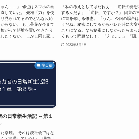
ゃん……」 修也はスマホの画
「私の考えとしてはだねぇ……逆転の発想
直していた。 先程『力』を使
するんだよ」 「逆転、ですか？」 陽菜の
チリ見られてるのでどんな反応
に首を傾げる修也。 「うん、今回の場合
からない。 もし蒼芽が今まで
うだね。秘密にしてるからバレた時に大変
に怖がって距離を置いてきたり
ことになる。なら秘密にしなかったらまっ
したくない。 しかし同じ家...
くもって問題なし！」 「えぇ……」 「隠..
2023年3月4日
第１章
者の日常新生活記 ～第１
～
た拳銃。 それは銃社会ではな
んど流通していない。 理由は