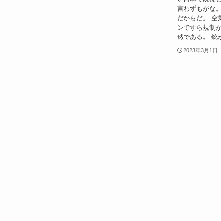
言わずもがな
だからだ。 空
ンですら規制
然である。 銃
2023年3月1日