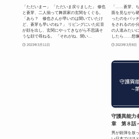
「ただいまー」 「ただいま戻りました」 修也
「……蒼芽、ち
と蒼芽、二人揃って舞原家の玄関をくぐる。
面を見ながら硬
「あら？ 修也さんが早いのは聞いていたけ
ったのをバッ
ど、蒼芽も早いのね？」 リビングにいた紅音
をされるのか分
が顔を出し、玄関にやってきながら不思議そ
の人達みたい
うな顔で尋ねる。 「それがね、聞い...
したら……想像
2023年3月11日
2023年3月8日
守護異能力
章 第８話
男が銃弾を放っ
い日本ではほと