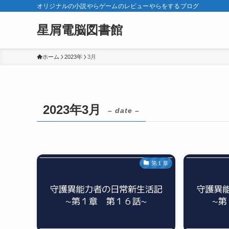
オリジナルの小説やらゲームのレビューやらをするブログ
星屑電脳図書館
ホーム
2023年
3月
2023年3月
– date –
第１章