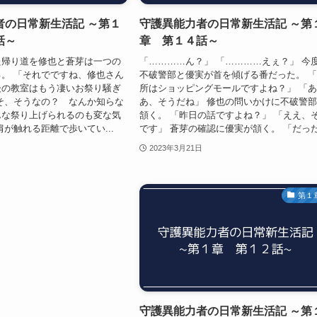
者の日常新生活記 ～第１
守護異能力者の日常新生活記 ～第
話～
章 第１４話～
た帰り道を修也と蒼芽は一つの
「…………ん？」 「…………えぇ？」 今
。 「それでですね、修也さん
不破警部と優実が首を傾げる番だった。 
後の教室はもう凄いお祭り騒ぎ
所はショッピングモールですよね？」 「
そ、そうなの？ なんか知らな
あ、そうだね」 修也の問いかけに不破警
んな祭り上げられるのも変な気
頷く。 「昨日の話ですよね？」 「ええ、
肩が触れる距離で歩いてい...
です」 蒼芽の確認に優実が頷く。 「だった.
2023年3月21日
第１
守護異能力者の日常新生活記 ～第