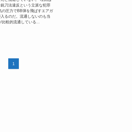
。銃刀法違反という立派な犯罪
気の圧力でBB弾を飛ばすエアガ
が入るのだ。流通しないのも当
が比較的流通している...
1