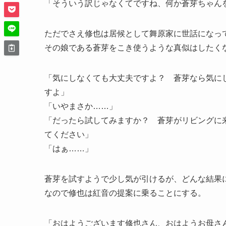
「そういう訳じゃなくてですね、何か蒼芽ちゃん
ただでさえ修也は居候として舞原家に世話になっ
その娘である蒼芽をこき使うような真似はしたく
「気にしなくても大丈夫ですよ？ 蒼芽なら気に
すよ」
「いやまさか……」
「だったら試してみますか？ 蒼芽がリビングに
てください」
「はぁ……」
蒼芽を試すようで少し気が引けるが、どんな結果
なので修也は紅音の提案に乗ることにする。
「おはようございます修也さん、おはようお母さ