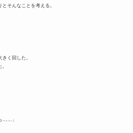
りとそんなことを考える。
大きく回した。
た。
ら……」