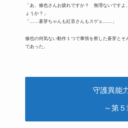
「あ、修也さんお疲れですか？ 無理ないですよ
ょうか？」
「……蒼芽ちゃんも紅音さんもスゲェ……」
修也の何気ない動作１つで事情を察した蒼芽とそ
であった。
守護異能
～第５