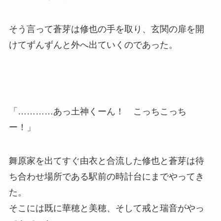
そう言って蒼芽は修也の手を取り、玄関の扉を開
けてずんずんと外へ出ていくのであった。
「…………あっ土神くーん！ こっちこっち
ー！」
舞原家を出てすぐ由衣と合流した修也と蒼芽は待
ち合わせ場所である駅前の時計台にまでやってき
た。
そこには既に華穂と美穂、そして戒と瑞音がやっ